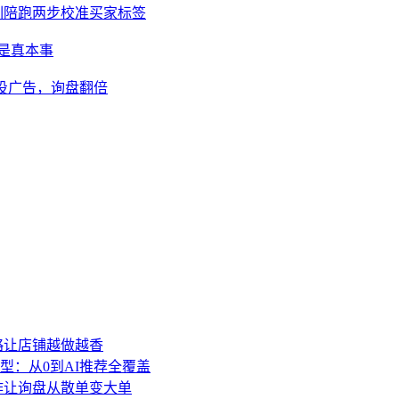
训陪跑两步校准买家标签
才是真本事
不投广告，询盘翻倍
策略让店铺越做越香
型：从0到AI推荐全覆盖
动作让询盘从散单变大单