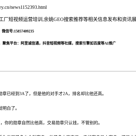
y.cn/news1152393.html
姚工厂短视频运营培训,余姚GEO搜索推荐等相关信息发布和资讯
信号:15857409235
，聚焦平台：阿里诚信通，抖音短视频等社媒，搜索引擎如百度等AI推广
勋章已经到
3A了，但是他的对手才2A，排名却比他还高。
就明白了。
00万，你的勋章自然比他高，交易勋章只认钱，不管别的。