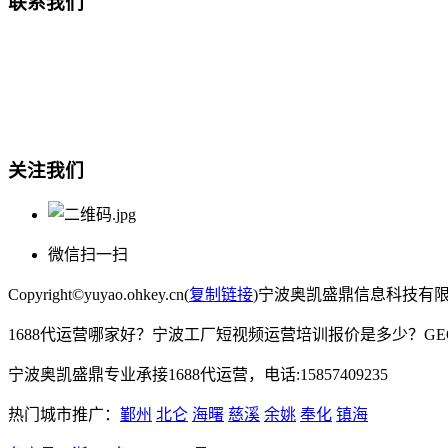
联系我们
总部地址：鄞州商会大厦-南楼
宁波奥凯盛鼎信息科技有限公司
电话:15857409235
关注我们
微信扫一扫
Copyright©yuyao.ohkey.cn(
复制链接
)宁波奥凯盛鼎信息科技有
1688代运营哪家好？宁波工厂短视频运营培训报价是多少？G
宁波奥凯盛鼎专业承接1688代运营，电话:15857409235
热门城市推广：
鄞州
北仑
海曙
慈溪
余姚
奉化
镇海