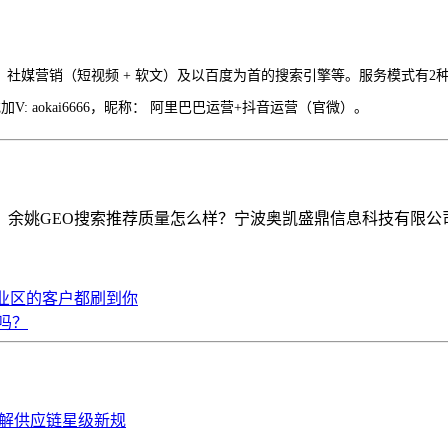
巴、社媒营销（短视频 + 软文）及以百度为首的搜索引擎等。服务模式有
V: aokai6666，昵称： 阿里巴巴运营+抖音运营（官微）。
姚GEO搜索推荐质量怎么样？宁波奥凯盛鼎信息科技有限公司专业承接余
工业区的客户都刷到你
吗？
拆解供应链星级新规