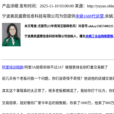
产品详细
发布时间：2025-11-10 03:00:00
来源：http://yuyao.ohke
宁波奥凯盛鼎信息科技有限公司为您提供
余姚1688代运营
,余
本文笔者:尤丽芳(25年资深互联网老兵）抖音号:ohkey15857409235 微
宁波奥凯盛鼎信息科技有限公司创始人，擅长
余姚工业品网络营销
阿里培训陪跑
/
阿里
3A勋章却排不过2A？做搜索排名别盯着交易额了
前几天有个老板问我一个问题，你们说奇怪不奇怪？他说他的店铺交易
其实这个事情真的太正常了，很多老板都搞混了，我给你打个比方，你
交易勋章，就好像你厂里今年总的销售额，你卖了
1000万，他卖了8