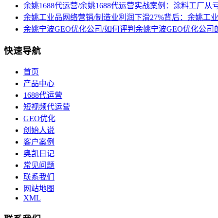
余姚1688代运营/余姚1688代运营实战案例：涂料工厂从
余姚工业品网络营销/制造业利润下滑27%背后：余姚工
余姚宁波GEO优化公司/如何评判余姚宁波GEO优化公司
快速导航
首页
产品中心
1688代运营
短视频代运营
GEO优化
创始人说
客户案例
奥凯日记
常见问题
联系我们
网站地图
XML