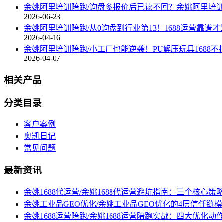
余姚阿里培训陪跑/询盘多报价后已读不回？余姚阿里培
2026-06-23
余姚阿里培训陪跑/从0询盘到行业第13！1688运营靠谱
2026-04-16
余姚阿里培训陪跑/小工厂也能逆袭！PU解压玩具1688
2026-04-07
相关产品
分类目录
客户案例
奥凯日记
常见问题
最新资讯
余姚1688代运营/余姚1688代运营避坑指南：三个核心
余姚工业品GEO优化/余姚工业品GEO优化的4层信任链模
余姚1688运营陪跑/余姚1688运营陪跑实战：四大优化