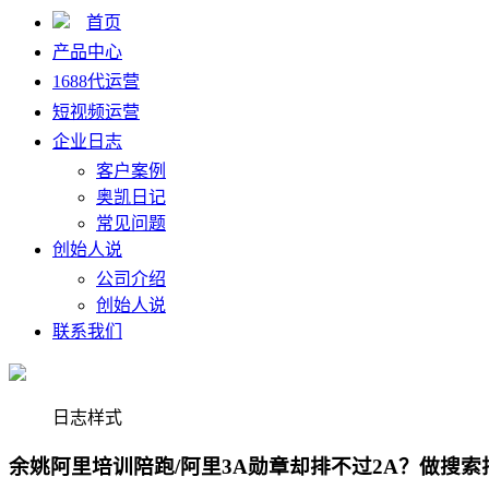
首页
产品中心
1688代运营
短视频运营
企业日志
客户案例
奥凯日记
常见问题
创始人说
公司介绍
创始人说
联系我们
日志样式
余姚阿里培训陪跑/阿里3A勋章却排不过2A？做搜