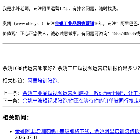
我是小峰老师，专注阿里运营
12年，有排名问题，随时找我。
奥凯（www.ohkey.cn）专注
余姚工业品网络营销
16年，专注：阿里巴
价值观：正心正念做人，诚心诚意做事。有问题可咨询：15857409235或加
余姚1688代运营哪家好？余姚工厂短视频运营培训报价是多少？余
相关标签：
阿里培训陪跑
,
上一条：
余姚工业品短视频运营/别瞎投！教你“画个圈”，让
下一条：
余姚宁波短视频陪跑/你还在等待你的订单被同行抢走
相关新闻：
余姚阿里培训陪跑/L等级即将下线，余姚阿里培训陪跑
2026-07-11