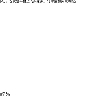
作坊。也就是平台上的买家数、订单量和买家等级。
加靠前。